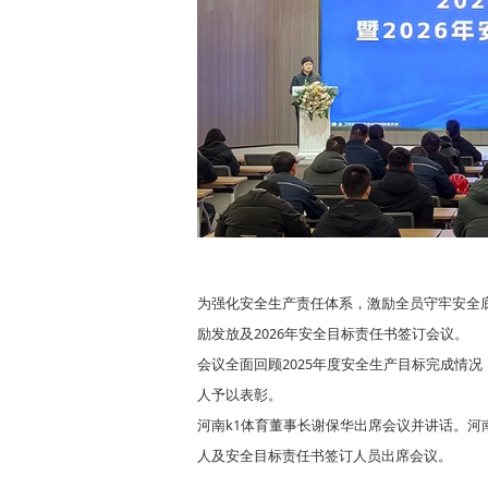
为强化安全生产责任体系，激励全员守牢安全底线
励发放及2026年安全目标责任书签订会议。
会议全面回顾2025年度安全生产目标完成情况
人予以表彰。
河南k1体育董事长谢保华出席会议并讲话。河南k
人及安全目标责任书签订人员出席会议。