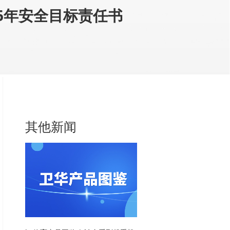
26年安全目标责任书
其他新闻