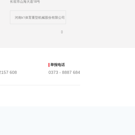
长垣市山海大道18号
河南k1体育重型机械股份有限公司
举报电话
 2157 608
0373 - 8887 684