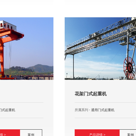
花架门式起重机
门式起重机
所属系列 -
通用门式起重机
情 >
案例
产品详情 >
案例