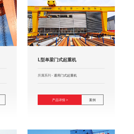
L型单梁门式起重机
所属系列 -
通用门式起重机
产品详情 >
案例