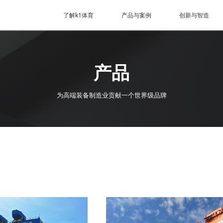
了解k1体育
产品与案例
创新与智造
产品
为高端装备制造业贡献一个世界级品牌