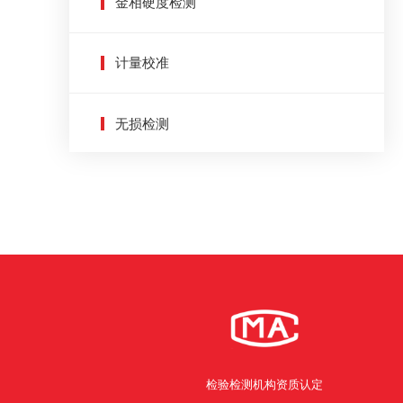
金相硬度检测
计量校准
无损检测
检验检测机构资质认定