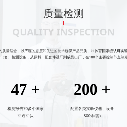
质量检测
QUALITY INSPECTION
的质量理念，以严谨的态度和先进的技术确保产品品质，k1体育国家级认可
台（套）检测设备，从原料、配套件进厂到成品出厂，在180个主要控制节点制
70
+
300
+
检测报告70多个国家
配置各类实验仪器、设备
互通互认
300余(套)