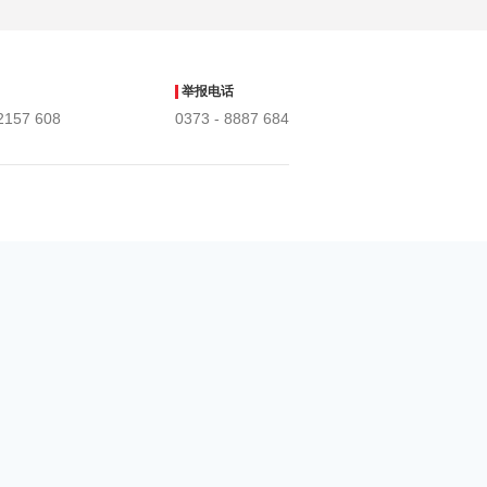
举报电话
 2157 608
0373 - 8887 684