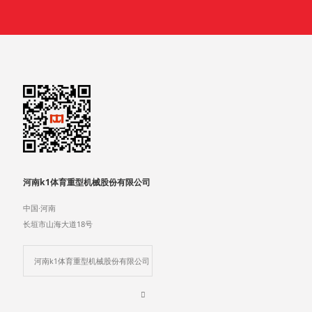
河南k1体育重型机械股份有限公司
中国·河南
长垣市山海大道18号
河南k1体育重型机械股份有限公司