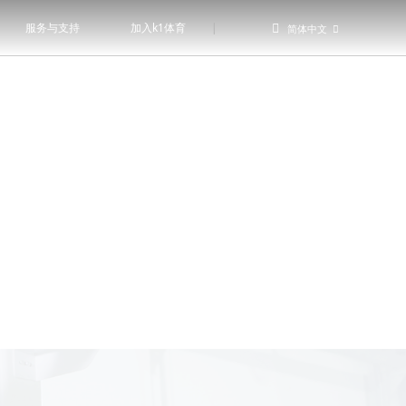
服务与支持
加入k1体育
|
简体中文