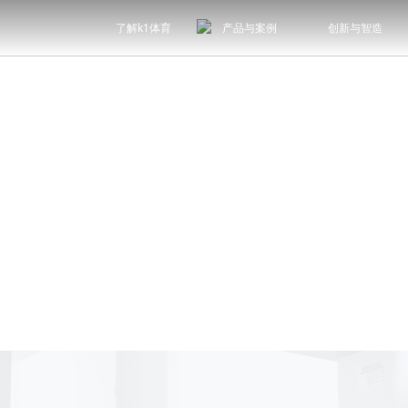
了解k1体育
产品与案例
创新与智造