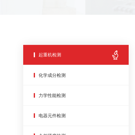
起重机检测
化学成分检测
力学性能检测
电器元件检测