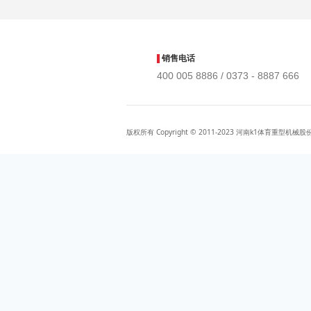
销售电话
400 005 8886 / 0373 - 8887 666
版权所有 Copyright © 2011-2023 河南k1体育重型机