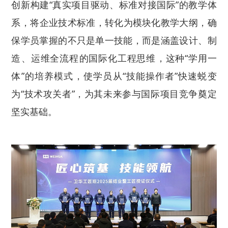
创新构建“真实项目驱动、标准对接国际”的教学体
系，将企业技术标准，转化为模块化教学大纲，确
保学员掌握的不只是单一技能，而是涵盖设计、制
造、运维全流程的国际化工程思维，这种“学用一
体”的培养模式，使学员从“技能操作者”快速蜕变
为“技术攻关者”，为其未来参与国际项目竞争奠定
坚实基础。