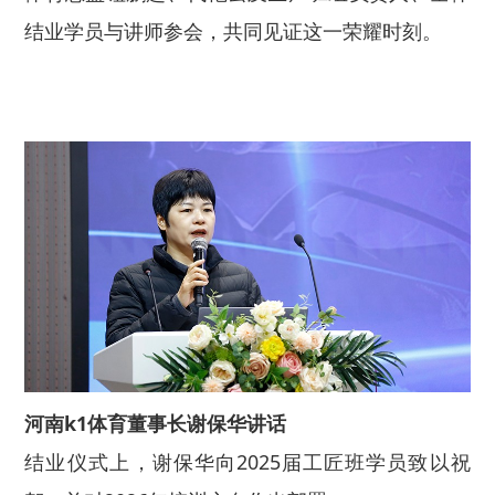
结业学员与讲师参会，共同见证这一荣耀时刻。
河南k1体育董事长谢保华讲话
结业仪式上，谢保华向2025届工匠班学员致以祝