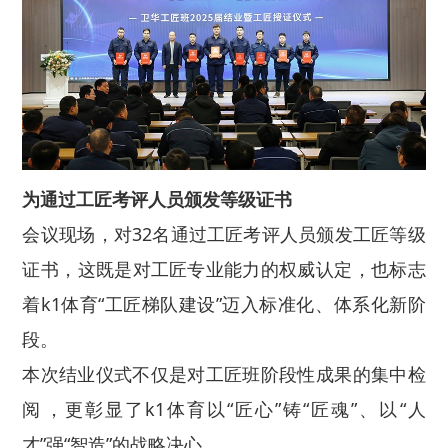
为通过工匠考评人员颁发等级证书
会议现场，对32名通过工匠考评人员颁发工匠等级
证书，这既是对工匠专业能力的权威认定，也标志
着k1体育“工匠梯队建设”迈入标准化、体系化新阶
段。
本次结业仪式不仅是对工匠班阶段性成果的集中检
阅，更彰显了k1体育以“匠心”铸“匠魂”、以“人
才”强“智造”的战略决心。