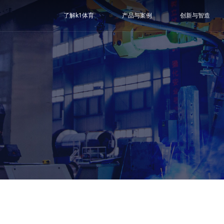
了解k1体育
产品与案例
创新与智造