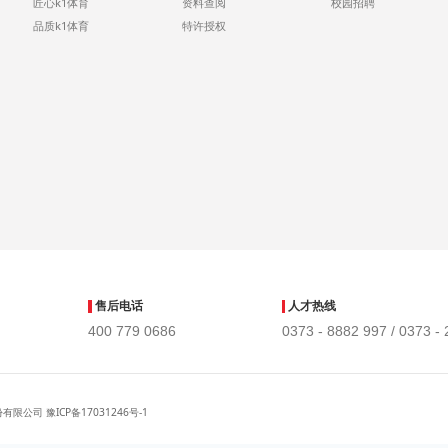
匠心k1体育
资料查阅
校园招聘
品质k1体育
特许授权
售后电话
人才热线
400 779 0686
0373 - 8882 997 / 0373 -
械股份有限公司
豫ICP备17031246号-1