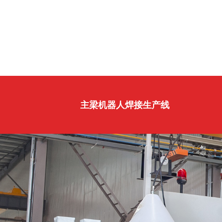
主梁机器人焊接生产线