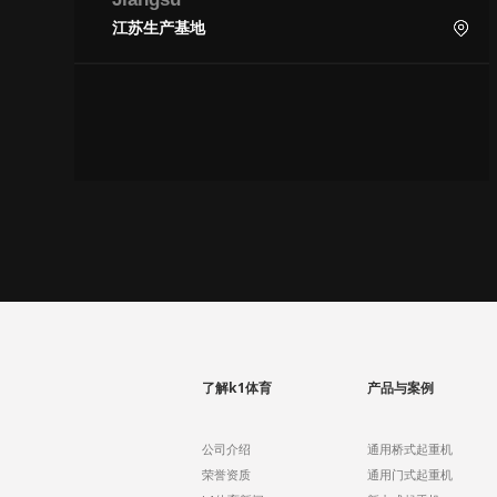
江苏生产基地
了解k1体育
产品与案例
公司介绍
通用桥式起重机
荣誉资质
通用门式起重机