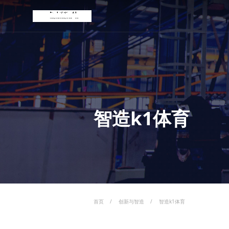
智造k1体育
首页
/
创新与智造
/
智造k1体育