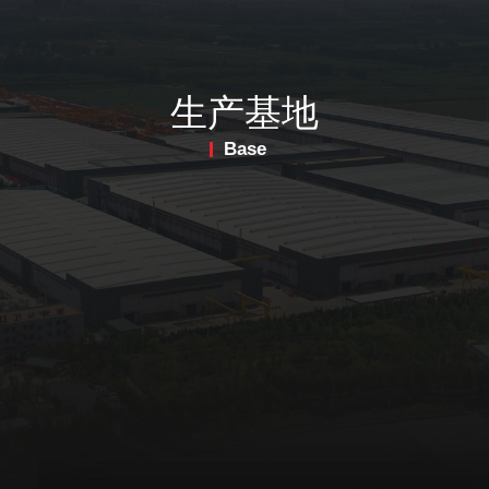
生产基地
Base