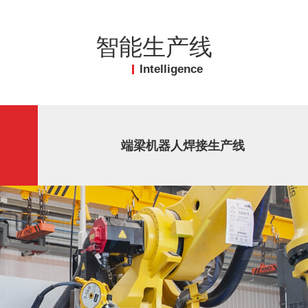
智能生产线
Intelligence
端梁机器人焊接生产线