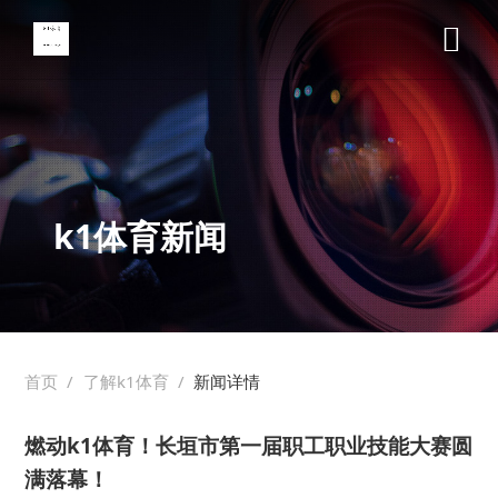
k1体育新闻
首页
/
了解k1体育
/
新闻详情
燃动k1体育！长垣市第一届职工职业技能大赛圆
满落幕！