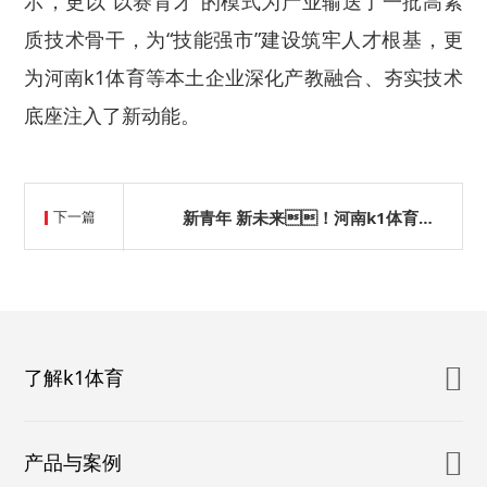
示，更以“以赛育才”的模式为产业输送了一批高素
质技术骨干，为“技能强市”建设筑牢人才根基，更
为河南k1体育等本土企业深化产教融合、夯实技术
底座注入了新动能。
新青年 新未来！河南k1体育
下一篇
2025届大学生实习总结报告会圆满
举
了解k1体育
产品与案例