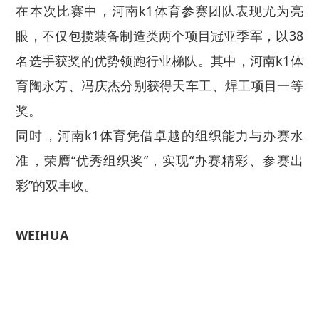
在本次比赛中，河南k1体育参赛团队表现尤为亮
眼，不仅包揽装备制造类两个项目冠亚季军，以38
名选手获奖的优势领跑行业梯队。其中，河南k1体
育陶永芳、冯庆杰分别获得天车工、焊工项目一等
奖。
同时，河南k1体育凭借卓越的组织能力与办赛水
准，荣膺“优秀组织奖”，实现“办赛精彩、参赛出
彩”的双丰收。
WEIHUA