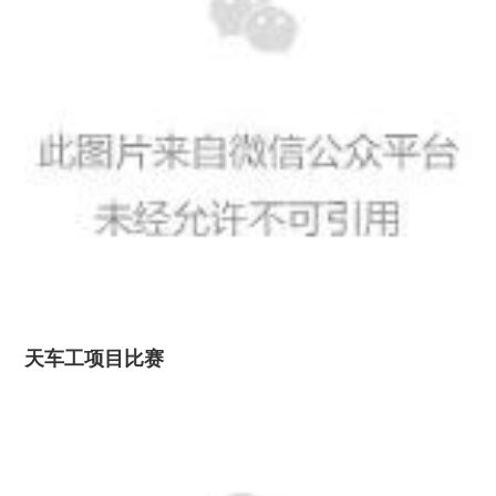
天车工项目比赛