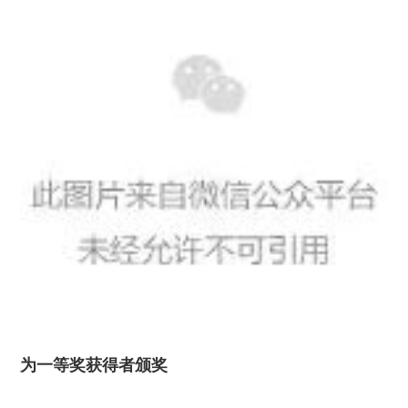
为一等奖获得者颁奖