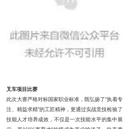
叉车项目比赛
此次大赛严格对标国家职业标准，既弘扬了“执着专
注、精益求精”的工匠精神，更通过实战竞技检验了
技能人才培养成效，不仅是一次技能水平的集中展