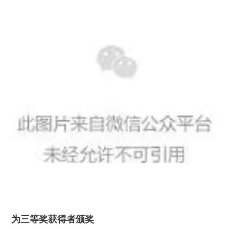
为三等奖获得者颁奖