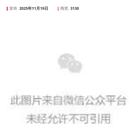
发布
2025年11月19日
阅览
3130