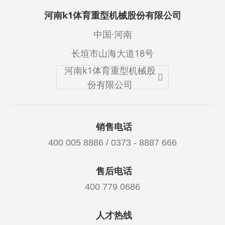
河南k1体育重型机械股份有限公司
中国·河南
长垣市山海大道18号
河南k1体育重型机械股
份有限公司
销售电话
400 005 8886 / 0373 - 8887 666
售后电话
400 779 0686
人才热线