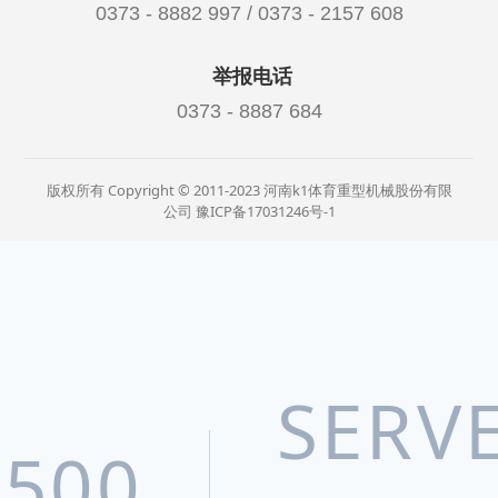
0373 - 8882 997 / 0373 - 2157 608
举报电话
0373 - 8887 684
版权所有 Copyright © 2011-2023 河南k1体育重型机械股份有限
公司
豫ICP备17031246号-1
SERV
500