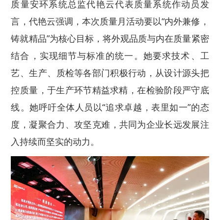
质量安环系统总监代艳云代表质量系统作动员发
言，代艳云强调，本次质量月活动要以“内外兼修，
铸就精品”为核心目标，将外观品质与内在质量紧密
结合，实现细节与标准的统一。她要求技术、工
艺、生产、质检等各部门积极行动，从设计源头把
控质量，于生产环节精益求精，在检验阶段严守底
线。她呼吁全体人员以“追求卓越，表里如一”的态
度，凝聚合力、攻坚克难，共同为企业长远发展注
入持续而坚实的动力。