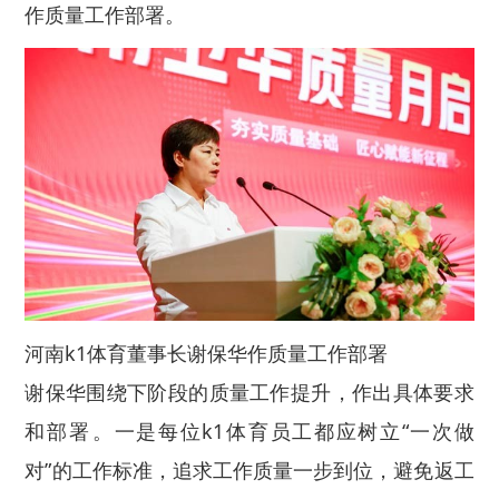
作质量工作部署。
河南k1体育董事长谢保华作质量工作部署
谢保华围绕下阶段的质量工作提升，作出具体要求
和部署。一是每位k1体育员工都应树立“一次做
对”的工作标准，追求工作质量一步到位，避免返工