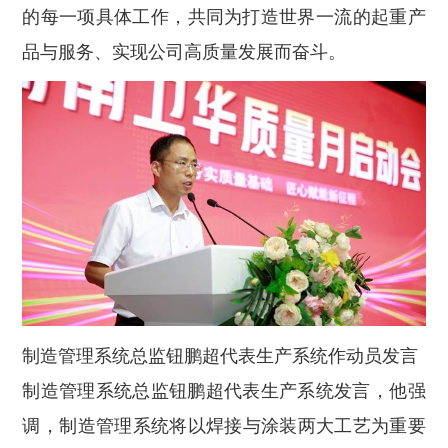
的每一项具体工作，共同为打造世界一流的起重产
品与服务、实现公司高质量发展而奋斗。
制造管理系统总监钮鹏超代表生产系统作动员发言
制造管理系统总监钮鹏超代表生产系统发言，他强
调，制造管理系统将以焊接与涂装两大工艺为重要