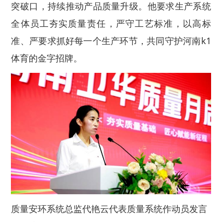
突破口，持续推动产品质量升级。他要求生产系统
全体员工夯实质量责任，严守工艺标准，以高标
准、严要求抓好每一个生产环节，共同守护河南k1
体育的金字招牌。
质量安环系统总监代艳云代表质量系统作动员发言