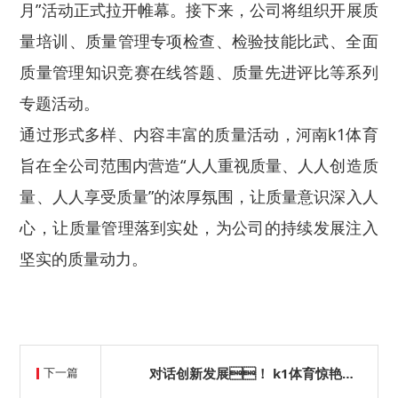
月”活动正式拉开帷幕。接下来，公司将组织开展质
量培训、质量管理专项检查、检验技能比武、全面
质量管理知识竞赛在线答题、质量先进评比等系列
专题活动。
通过形式多样、内容丰富的质量活动，河南k1体育
旨在全公司范围内营造“人人重视质量、人人创造质
量、人人享受质量”的浓厚氛围，让质量意识深入人
心，让质量管理落到实处，为公司的持续发展注入
坚实的质量动力。
对话创新发展！ k1体育惊艳亮
下一篇